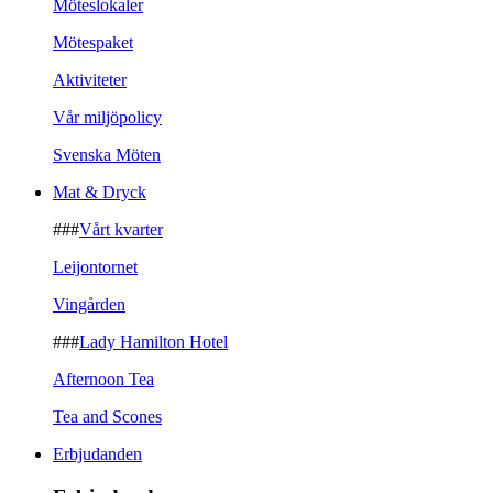
Möteslokaler
Mötespaket
Aktiviteter
Vår miljöpolicy
Svenska Möten
Mat & Dryck
###
Vårt kvarter
Leijontornet
Vingården
###
Lady Hamilton Hotel
Afternoon Tea
Tea and Scones
Erbjudanden