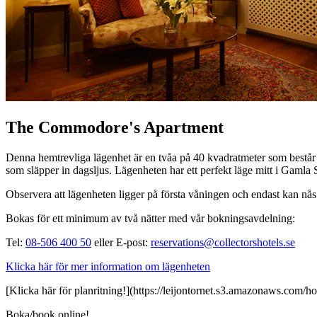
The Commodore's Apartment
Denna hemtrevliga lägenhet är en tvåa på 40 kvadratmeter som består av
som släpper in dagsljus. Lägenheten har ett perfekt läge mitt i Gamla 
Observera att lägenheten ligger på första våningen och endast kan nå
Bokas för ett minimum av två nätter med vår bokningsavdelning:
Tel:
08-506 400 50
eller E-post:
reservations@collectorshotels.se
Klicka här för mer information om lägenheten
[Klicka här för planritning!](https://leijontornet.s3.amazonaws.com/ho
Boka/book online!