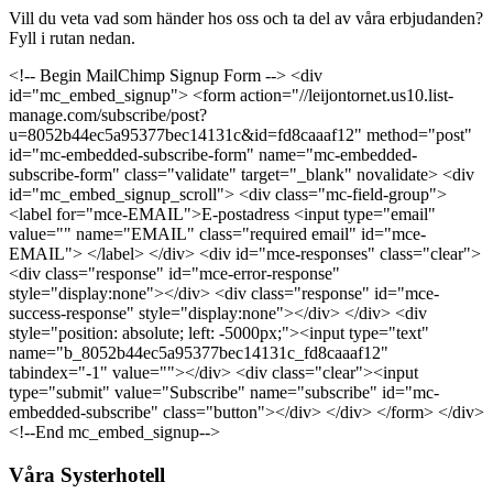
Vill du veta vad som händer hos oss och ta del av våra erbjudanden?
Fyll i rutan nedan.
<!-- Begin MailChimp Signup Form --> <div
id="mc_embed_signup"> <form action="//leijontornet.us10.list-
manage.com/subscribe/post?
u=8052b44ec5a95377bec14131c&id=fd8caaaf12" method="post"
id="mc-embedded-subscribe-form" name="mc-embedded-
subscribe-form" class="validate" target="_blank" novalidate> <div
id="mc_embed_signup_scroll"> <div class="mc-field-group">
<label for="mce-EMAIL">E-postadress <input type="email"
value="" name="EMAIL" class="required email" id="mce-
EMAIL"> </label> </div> <div id="mce-responses" class="clear">
<div class="response" id="mce-error-response"
style="display:none"></div> <div class="response" id="mce-
success-response" style="display:none"></div> </div> <div
style="position: absolute; left: -5000px;"><input type="text"
name="b_8052b44ec5a95377bec14131c_fd8caaaf12"
tabindex="-1" value=""></div> <div class="clear"><input
type="submit" value="Subscribe" name="subscribe" id="mc-
embedded-subscribe" class="button"></div> </div> </form> </div>
<!--End mc_embed_signup-->
Våra Systerhotell