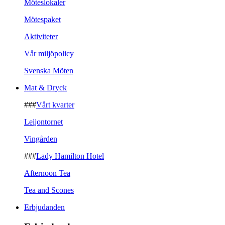
Möteslokaler
Mötespaket
Aktiviteter
Vår miljöpolicy
Svenska Möten
Mat & Dryck
###
Vårt kvarter
Leijontornet
Vingården
###
Lady Hamilton Hotel
Afternoon Tea
Tea and Scones
Erbjudanden