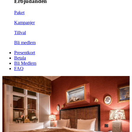
Erbjudanden
Paket
Kampanjer
Tillval
Bli medlem
Presentkort
Betala
Bli Medlem
FAQ