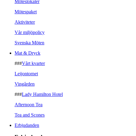
Möteslokaler
Mötespaket
Aktiviteter
Vår miljöpolicy
Svenska Möten
Mat & Dryck
###
Vårt kvarter
Leijontornet
Vingården
###
Lady Hamilton Hotel
Afternoon Tea
Tea and Scones
Erbjudanden