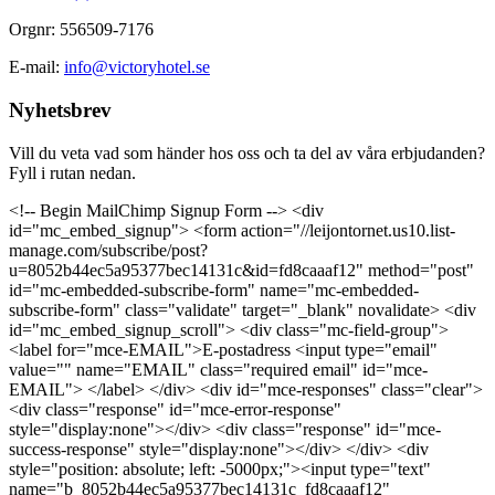
Orgnr: 556509-7176
E-mail:
info@victoryhotel.se
Nyhetsbrev
Vill du veta vad som händer hos oss och ta del av våra erbjudanden?
Fyll i rutan nedan.
<!-- Begin MailChimp Signup Form --> <div
id="mc_embed_signup"> <form action="//leijontornet.us10.list-
manage.com/subscribe/post?
u=8052b44ec5a95377bec14131c&id=fd8caaaf12" method="post"
id="mc-embedded-subscribe-form" name="mc-embedded-
subscribe-form" class="validate" target="_blank" novalidate> <div
id="mc_embed_signup_scroll"> <div class="mc-field-group">
<label for="mce-EMAIL">E-postadress <input type="email"
value="" name="EMAIL" class="required email" id="mce-
EMAIL"> </label> </div> <div id="mce-responses" class="clear">
<div class="response" id="mce-error-response"
style="display:none"></div> <div class="response" id="mce-
success-response" style="display:none"></div> </div> <div
style="position: absolute; left: -5000px;"><input type="text"
name="b_8052b44ec5a95377bec14131c_fd8caaaf12"