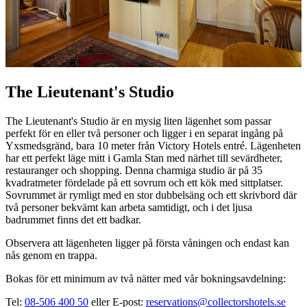
The Lieutenant's Studio
The Lieutenant's Studio är en mysig liten lägenhet som passar
perfekt för en eller två personer och ligger i en separat ingång på
Yxsmedsgränd, bara 10 meter från Victory Hotels entré. Lägenheten
har ett perfekt läge mitt i Gamla Stan med närhet till sevärdheter,
restauranger och shopping. Denna charmiga studio är på 35
kvadratmeter fördelade på ett sovrum och ett kök med sittplatser.
Sovrummet är rymligt med en stor dubbelsäng och ett skrivbord där
två personer bekvämt kan arbeta samtidigt, och i det ljusa
badrummet finns det ett badkar.
Observera att lägenheten ligger på första våningen och endast kan
nås genom en trappa.
Bokas för ett minimum av två nätter med vår bokningsavdelning:
Tel:
08-506 400 50
eller E-post:
reservations@collectorshotels.se