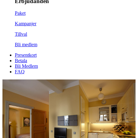
Erbjudanden
Paket
Kampanjer
Tillval
Bli medlem
Presentkort
Betala
Bli Medlem
FAQ