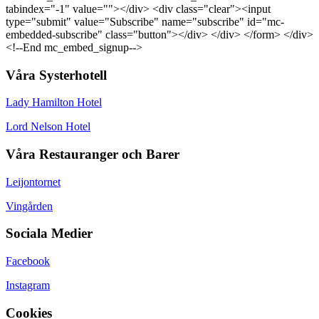
tabindex="-1" value=""></div> <div class="clear"><input
type="submit" value="Subscribe" name="subscribe" id="mc-
embedded-subscribe" class="button"></div> </div> </form> </div>
<!--End mc_embed_signup-->
Våra Systerhotell
Lady Hamilton Hotel
Lord Nelson Hotel
Våra Restauranger och Barer
Leijontornet
Vingården
Sociala Medier
Facebook
Instagram
Cookies