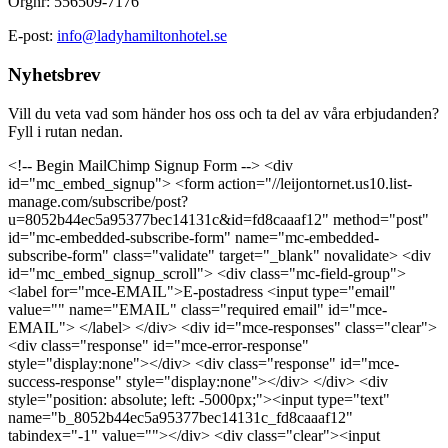
Orgnr: 556509-7176
E-post:
info@ladyhamiltonhotel.se
Nyhetsbrev
Vill du veta vad som händer hos oss och ta del av våra erbjudanden?
Fyll i rutan nedan.
<!-- Begin MailChimp Signup Form --> <div
id="mc_embed_signup"> <form action="//leijontornet.us10.list-
manage.com/subscribe/post?
u=8052b44ec5a95377bec14131c&id=fd8caaaf12" method="post"
id="mc-embedded-subscribe-form" name="mc-embedded-
subscribe-form" class="validate" target="_blank" novalidate> <div
id="mc_embed_signup_scroll"> <div class="mc-field-group">
<label for="mce-EMAIL">E-postadress <input type="email"
value="" name="EMAIL" class="required email" id="mce-
EMAIL"> </label> </div> <div id="mce-responses" class="clear">
<div class="response" id="mce-error-response"
style="display:none"></div> <div class="response" id="mce-
success-response" style="display:none"></div> </div> <div
style="position: absolute; left: -5000px;"><input type="text"
name="b_8052b44ec5a95377bec14131c_fd8caaaf12"
tabindex="-1" value=""></div> <div class="clear"><input