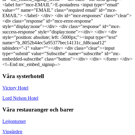
<label for="mce-EMAIL">E-postadress <input type="email"
value="" name="EMAIL" class="required email" id="mce-
EMAIL"> </label> </div> <div id="mce-responses" class="clear">
<div class="response" id="mce-error-response"
style="display:none"></div> <div class="response" id="mce-
success-response" style="display:none"></div> </div> <div
style="position: absolute; left: -5000px;"><input type="text"
name="b_8052b44ec5a95377bec14131c_fd8caaaf12"
tabindex="-1" value=""></div> <div class="clear"><input
type="submit" value="Subscribe" name="subscribe" id="mc-
embedded-subscribe" class="button"></div> </div> </form> </div>
<!--End mc_embed_signup-->
Våra systerhotell
Victory Hotel
Lord Nelson Hotel
Våra restauranger och barer
Leijontornet
Vingården