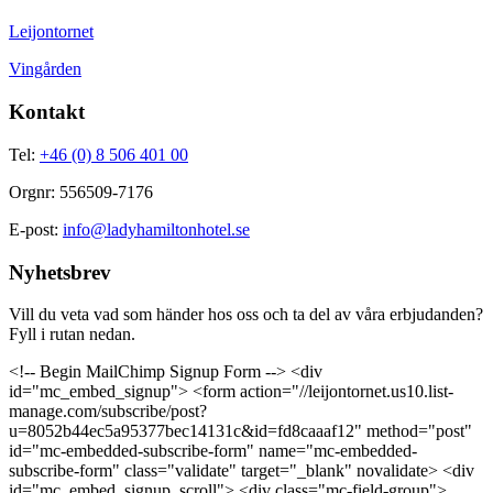
Leijontornet
Vingården
Kontakt
Tel:
+46 (0) 8 506 401 00
Orgnr: 556509-7176
E-post:
info@ladyhamiltonhotel.se
Nyhetsbrev
Vill du veta vad som händer hos oss och ta del av våra erbjudanden?
Fyll i rutan nedan.
<!-- Begin MailChimp Signup Form --> <div
id="mc_embed_signup"> <form action="//leijontornet.us10.list-
manage.com/subscribe/post?
u=8052b44ec5a95377bec14131c&id=fd8caaaf12" method="post"
id="mc-embedded-subscribe-form" name="mc-embedded-
subscribe-form" class="validate" target="_blank" novalidate> <div
id="mc_embed_signup_scroll"> <div class="mc-field-group">