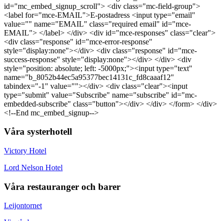
id="mc_embed_signup_scroll"> <div class="mc-field-group">
<label for="mce-EMAIL">E-postadress <input type="email"
value="" name="EMAIL" class="required email" id="mce-
EMAIL"> </label> </div> <div id="mce-responses" class="clear">
<div class="response" id="mce-error-response"
style="display:none"></div> <div class="response" id="mce-
success-response" style="display:none"></div> </div> <div
style="position: absolute; left: -5000px;"><input type="text"
name="b_8052b44ec5a95377bec14131c_fd8caaaf12"
tabindex="-1" value=""></div> <div class="clear"><input
type="submit" value="Subscribe" name="subscribe" id="mc-
embedded-subscribe" class="button"></div> </div> </form> </div>
<!--End mc_embed_signup-->
Våra systerhotell
Victory Hotel
Lord Nelson Hotel
Våra restauranger och barer
Leijontornet