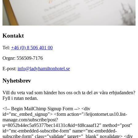
Kontakt
Tel:
+46 (0) 8 506 401 00
Orgnr: 556509-7176
E-post:
info@ladyhamiltonhotel.se
Nyhetsbrev
Vill du veta vad som händer hos oss och ta del av våra erbjudanden?
Fyll i rutan nedan.
<!-- Begin MailChimp Signup Form --> <div
id="mc_embed_signup"> <form action="//leijontornet.us10.list-
manage.com/subscribe/post?
u=8052b44ec5a95377bec14131c&id=fd8caaaf12" method="post"
id="mc-embedded-subscribe-form" name="mc-embedded-
subscribe-form" class="validate" target="_blank" novalidate> <div