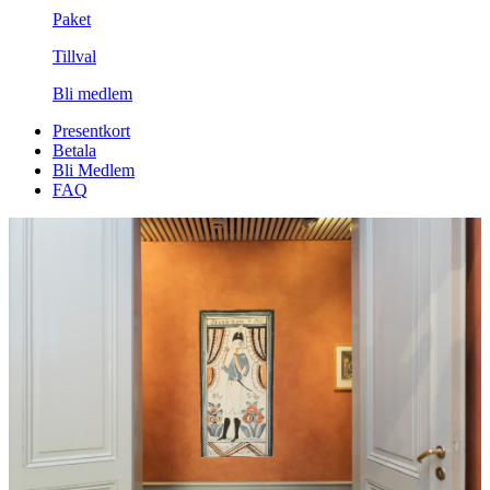
Paket
Tillval
Bli medlem
Presentkort
Betala
Bli Medlem
FAQ