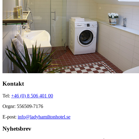
Kontakt
Tel:
+46 (0) 8 506 401 00
Orgnr: 556509-7176
E-post:
info@ladyhamiltonhotel.se
Nyhetsbrev